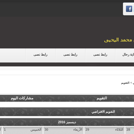
ية رحال
رابط نصى
رابط نصى
رابط نصى
>
التقويم
التقويم
مشاركات اليوم
التقويم الافتراضي
ديسمبر 2016
28
الثلاثاء
29
الأربعاء
30
الخميس
1
ا