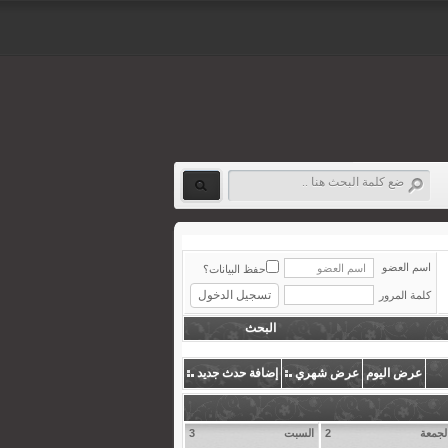
اسم العضو
حفظ البيانات؟
كلمة المرور
البحث
عرض اليوم
عرض شهري
إضافة حدث جديد
لجمعة
2
السبت
3