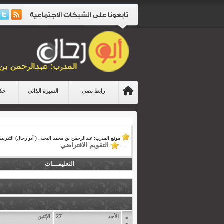
رابط نصى
السيرة الذاتي
حكا
موقع المدرب: عبدالرحمن بن محمد اليحيى ( أبو رحال) التدريبي
التقويم الافتراضي
التعليمـــات
الأحد
27
الإثنين
>