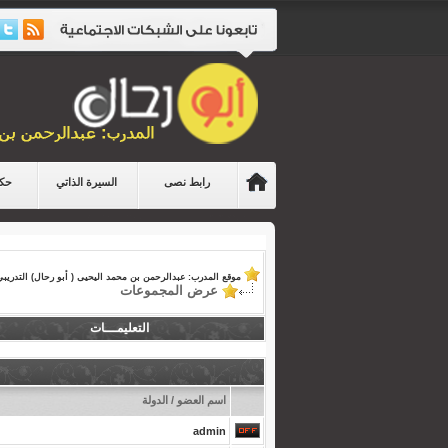
رابط نصى
السيرة الذاتي
حكا
موقع المدرب: عبدالرحمن بن محمد اليحيى ( أبو رحال) التدريبي
عرض المجموعات
التعليمـــات
اسم العضو / الدولة
admin