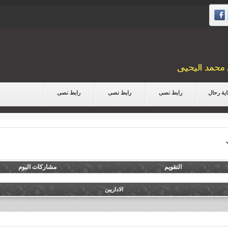
ية رحال
رابط نصى
رابط نصى
رابط نصى
التقويم
مشاركات اليوم
الاداريين