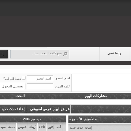
رابط نصى
اسم العضو
حفظ البيانات؟
كلمة المرور
مشاركات اليوم
البحث
عرض اليوم
عرض أسبوعي
إضافة حدث جديد
«
الأسبوع
|
الأسبوع
»
ديسمبر 2016
أحد
إثنين
ثلاثاء
أربعاء
خميس
جمعة
سبت
إضافة حدث جديد