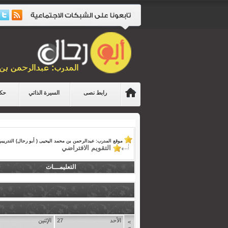
رابط نصى
السيرة الذاتي
حكا
موقع المدرب: عبدالرحمن بن محمد اليحيى ( أبو رحال) التدريبي
التقويم الافتراضي
التعليمـــات
الأحد
27
الإثنين
>