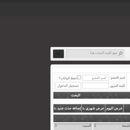
اسم العضو
حفظ البيانات؟
كلمة المرور
البحث
عرض اليوم
عرض شهري
إضافة حدث جديد
لجمعة
2
السبت
3