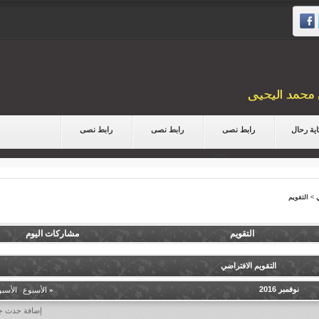
ية رحال
رابط نصى
رابط نصى
رابط نصى
>
التقويم
التقويم
مشاركات اليوم
التقويم الافتراضي
نوفمبر 2016
«
الأسبوع
|
الأسب
إضافة حدث ج