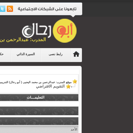
رابط نصى
السيرة الذاتي
حكا
موقع المدرب: عبدالرحمن بن محمد اليحيى ( أبو رحال) التدريبي
التقويم الافتراضي
التعليمـــات
الأحد