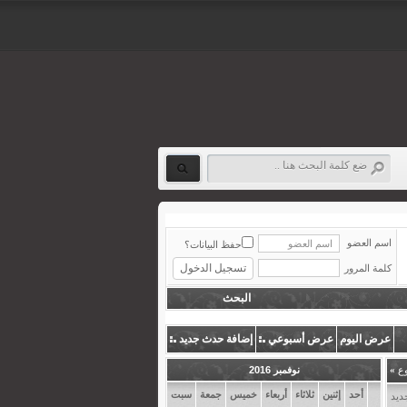
اسم العضو
حفظ البيانات؟
كلمة المرور
البحث
عرض اليوم
عرض أسبوعي
إضافة حدث جديد
وع
»
نوفمبر 2016
أحد
إثنين
ثلاثاء
أربعاء
خميس
جمعة
سبت
ديد