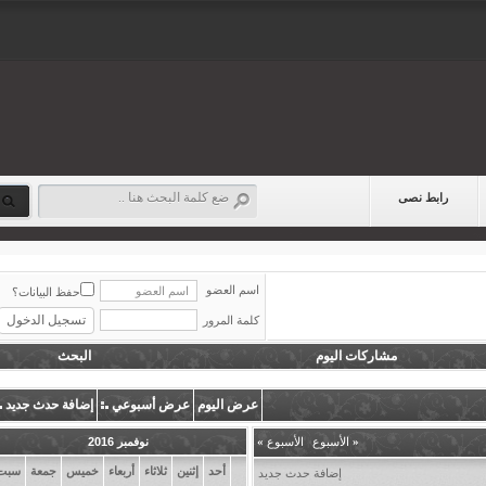
رابط نصى
اسم العضو
حفظ البيانات؟
كلمة المرور
مشاركات اليوم
البحث
عرض اليوم
عرض أسبوعي
إضافة حدث جديد
«
الأسبوع
|
الأسبوع
»
نوفمبر 2016
أحد
إثنين
ثلاثاء
أربعاء
خميس
جمعة
سبت
إضافة حدث جديد