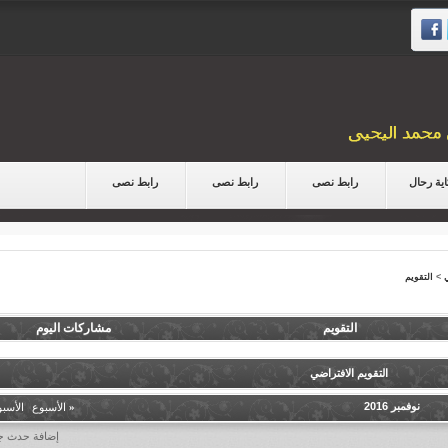
ية رحال
رابط نصى
رابط نصى
رابط نصى
>
التقويم
التقويم
مشاركات اليوم
التقويم الافتراضي
نوفمبر 2016
«
الأسبوع
|
الأسب
إضافة حدث ج