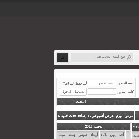
اسم العضو
حفظ البيانات؟
كلمة المرور
البحث
عرض اليوم
عرض أسبوعي
إضافة حدث جديد
وع
»
نوفمبر 2016
أحد
إثنين
ثلاثاء
أربعاء
خميس
جمعة
سبت
ديد