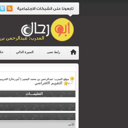
رابط نصى
السيرة الذاتي
حكا
موقع المدرب: عبدالرحمن بن محمد اليحيى ( أبو رحال) التدريبي
التقويم الافتراضي
التعليمـــات
الأحد